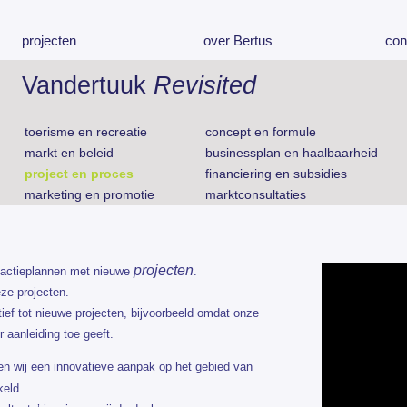
projecten
over Bertus
con
Vandertuuk
Revisited
toerisme en recreatie
concept en formule
markt en beleid
businessplan en haalbaarheid
project en proces
financiering en subsidies
marketing en promotie
marktconsultaties
projecten
n actieplannen met nieuwe
.
ze projecten.
tief tot nieuwe projecten, bijvoorbeeld omdat onze
er aanleiding toe geeft.
n wij een innovatieve aanpak op het gebied van
eld.