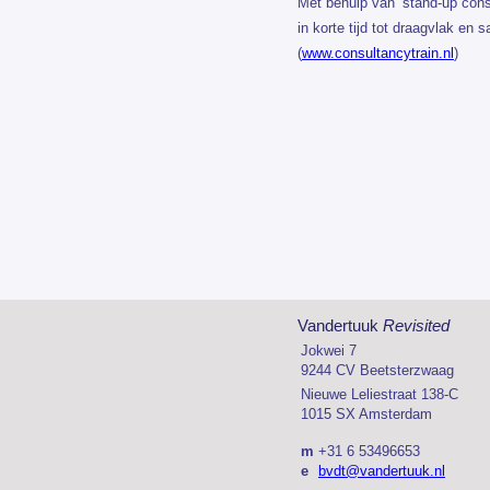
Met behulp van ‘stand-up cons
in korte tijd tot draagvlak en
(
www.consultancytrain.nl
)
Vandertuuk
Revisited
Jokwei 7
9244 CV Beetsterzwaag
Nieuwe Leliestraat 138-C
1015 SX Amsterdam
m
+31 6 53496653
e
bvdt@vandertuuk.nl